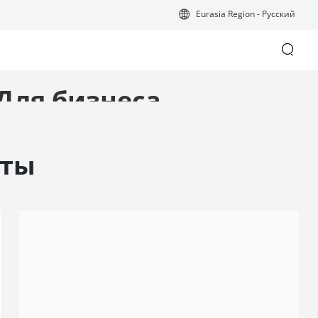
Eurasia Region - Русский
Для бизнеса
енную передачу данных для бизнес-
задач
кты