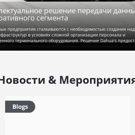
льное решение передачи данных для
ого сегмента
иятия сталкиваются с необходимостью создания надежных
ур в условиях сложной организации персонала и
минального оборудования. Решение Dahua's предоставляет
к построению стабильных, безопасных и легко управляемых
.
Новости & Мероприяти
Blogs