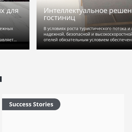
Интеллектуальное решение пер
гостиниц
В условиях роста туристического потока и меняющих
надежной, безопасной и высокоскоростной сетевой 
отелей обязательным условием обеспечения качеств
я
Success Stories