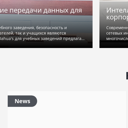
едачи данных для
Интеллектуа
корпоративн
дения, безопасность и
Современные предпр
к и учащихся являются
сетевых инфраструкт
 учебных заведений предлагает
многочисленного тер
ать интеллектуальную и
комплексный подход 
корпоративных сетей
News